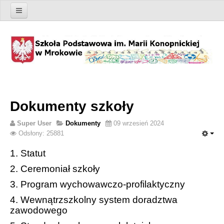
Strona główna
Szkoła
O szkole
Historia
Dokumenty szkoły
Patron Szkoły Podstawowej
Super User
Dokumenty
09 wrzesień 2024
Patron Gimnazjum
Odsłony: 25881
Wydarzenia
1. Statut
2
. Ceremoniał szkoły
Ogłoszenia
3. Program wychowawczo-profilaktyczny
Organizacja roku szkolnego
4. Wewnątrzszkolny system doradztwa
zawodowego
Kalendarz