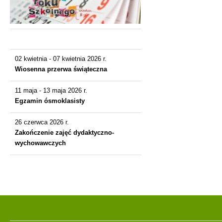
Dla uczniów
Praca
Dokumenty
02 kwietnia - 07 kwietnia 2026 r.
Dokumenty szkoły
Wiosenna przerwa świąteczna
Wykaz podręczników
11 maja - 13 maja 2026 r.
Egzamin ósmoklasisty
Klasy 1-3
26 czerwca 2026 r.
Klasy 4-8
Zakończenie zajęć dydaktyczno-
wychowawczych
Przedszkole
Pracownicy
Dyrekcja szkoły
Nauczyciele