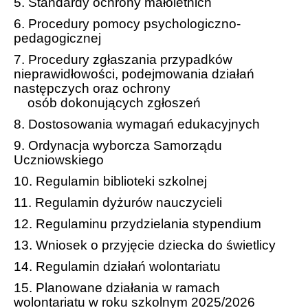
5.
Standardy ochrony małoletnich
Uroczystości szkolne
6. Procedury pomocy psychologiczno-
pedagogicznej
Zebrania z rodzicami
7.
Procedury zgłaszania przypadków
Dzwonki
nieprawidłowości, podejmowania działań
następczych oraz ochrony
Rady pedagogiczne
osób dokonujących zgłoszeń
8.
Dostosowania wymagań edukacyjnych
Uczniowie
9.
Ordynacja wyborcza Samorządu
Samorząd
Uczniowskiego
Ordynacja wyborcza
10. Regulamin biblioteki szkolnej
11. Regulamin dyżurów nauczycieli
Regulaminy
12.
Regulaminu przydzielania stypendium
Rada Rodziców
13
.
Wniosek o przyjęcie dziecka do świetlicy
Zarząd Rady Rodziców
14. Regulamin działań wolontariatu
15. Planowane działania w ramach
Działalność statutowa
wolontariatu w roku szkolnym 2025/2026